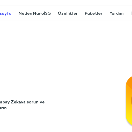
sayfa
Neden NanoİSG
Özellikler
Paketler
Yardım
. Yapay Zekaya sorun ve
ırın