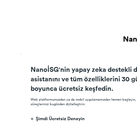
Nan
Nan
NanoİSG'nin yapay zeka destekli di
asistanını ve tüm özelliklerini 30 
boyunca ücretsiz keşfedin.
Web platformumuzdan ya da mobil uygulamamızdan hemen başlayın,
süreçlerinizi bugünden dijitalleştirin.
🔹 Şimdi Ücretsiz Deneyin