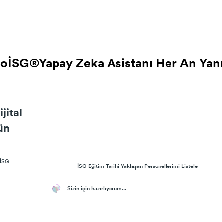
oİSG®Yapay Zeka Asistanı Her An Yan
oİSG®Yapay Zeka Asistanı Her An Yan
jital
gün
 İSG
İSG Eğitim Tarihi Yaklaşan Personellerimi Listele
Sizin için hazırlıyorum...