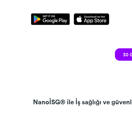
30 G
NanoİSG® ile İş sağlığı ve güvenl