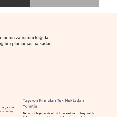
nlarının zamanını kağıtla
 eğitim planlamasına kadar
Taşeron Firmaları Tek Noktadan
Yönetin
 ve çalışan
k raporlayın.
NanoİSG, taşeron yönetimini merkezi ve profesyonel bir
hale getirerek ana işletmelerin bu süreci eksiksiz ve