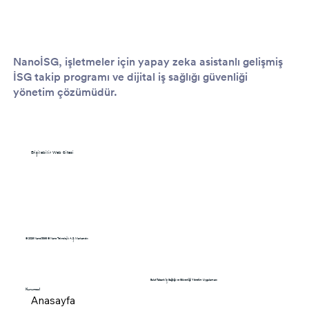
NanoİSG, işletmeler için yapay zeka asistanlı gelişmiş
İSG takip programı ve dijital iş sağlığı güvenliği
yönetim çözümüdür.
Erişilebilir Web Sitesi
© 2025 NanoISG® © Nano Teknolojik A.Ş. Markasıdır.
Bulut Tabanlı İş Sağlığı ve Güvenliği Yönetim Uygulaması
Kurumsal
Anasayfa