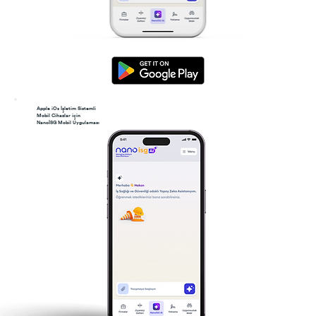
Apple iOs İşletim Sistemli
Mobil Cihazlar için
NanoİSG Mobil Uygulaması