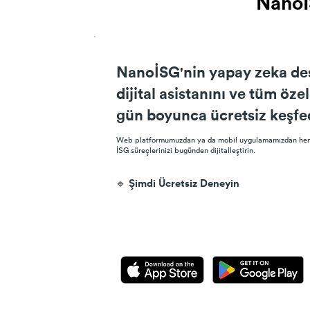
Nanoİ
Nanoİ
NanoİSG'nin yapay zeka des
dijital asistanını ve tüm özel
gün boyunca ücretsiz keşfe
Web platformumuzdan ya da mobil uygulamamızdan hem
İSG süreçlerinizi bugünden dijitalleştirin.
🔹 Şimdi Ücretsiz Deneyin