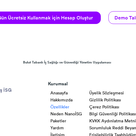
Demo Tal
ün Ücretsiz Kullanmak için Hesap Oluştur
Bulut Tabanlı İş Sağlığı ve Güvenliği Yönetim Uygulaması
Kurumsal
iş İSG
Anasayfa
Üyelik Sözleşmesi
Hakkımızda
Gizlilik Politikası
Özellikler
Çerez Politikası
Neden NanoİSG
Bilgi Güvenliği Politikas
Paketler
KVKK Aydınlatma Metn
Yardım
Sorumluluk Reddi Beyan
İletişim
Erişilebilirlik Taahhüdü