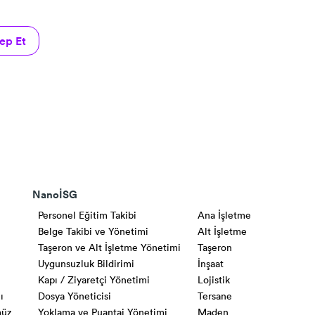
ep Et
NanoİSG
Personel Eğitim Takibi
Ana İşletme
Belge Takibi ve Yönetimi
Alt İşletme
Taşeron ve Alt İşletme Yönetimi
Taşeron
ı
Uygunsuzluk Bildirimi
İnşaat
i
Kapı / Ziyaretçi Yönetimi
Lojistik
ı
Dosya Yöneticisi
Tersane
müz
Yoklama ve Puantaj Yönetimi
Maden