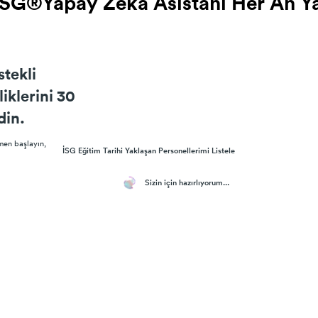
SG®Yapay Zeka Asistanı Her An Y
SG®Yapay Zeka Asistanı Her An Y
tekli
liklerini 30
din.
en başlayın,
İSG Eğitim Tarihi Yaklaşan Personellerimi Listele
Sizin için hazırlıyorum...